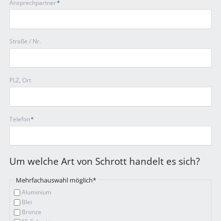
Pflichtfeld
Ansprechpartner
*
Straße / Nr.
PLZ, Ort
Pflichtfeld
Telefon
*
Um welche Art von Schrott handelt es sich?
Pflichtfeld
Mehrfachauswahl möglich
*
Aluminium
Blei
Bronze