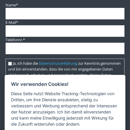
Pflichtfeld
Name
*
Pflichtfeld
E-Mail
*
Pflichtfeld
Telefonnr.
*
Ja, ich habe die
Datenschutzerklärung
zur Kenntnis genommen
und bin einverstanden, dass die von mir angegebenen Daten
elektronisch erhoben und gespeichert werden. Meine Daten
werden dabei nur streng zweckgebunden zur Bearbeitung und
Wir verwenden Cookies!
Beantwortung meiner Anfrage genutzt.*
Diese Seite nutzt Website Tracking-Technologien von
Dritten, um ihre Dienste anzubieten, stetig zu
Ihre Nachricht*:
verbessern und Werbung entsprechend der Interessen
der Nutzer anzuzeigen. Ich bin damit einverstanden
und kann meine Einwilligung jederzeit mit Wirkung für
die Zukunft widerrufen oder ändern.