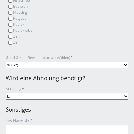
FE-Schrott
Edelstahl
Messing
Rotguss
Kupfer
Kupferkabel
Zink
Zinn
Pflichtfeld
Geschätztes Gewicht (bitte auswählen)
*
Wird eine Abholung benötigt?
Pflichtfeld
Abholung
*
Sonstiges
Pflichtfeld
Ihre Nachricht:
*